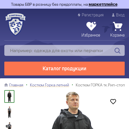
Товары БВР в розницу без предоплаты, на
маркетплейсе
.
Регистрация
Вход
0
0
Избранное
Корзина
Каталог продукции
Главная
Костюм Горка летний
Костюм ГОРКА тк.Рип-стоп ц