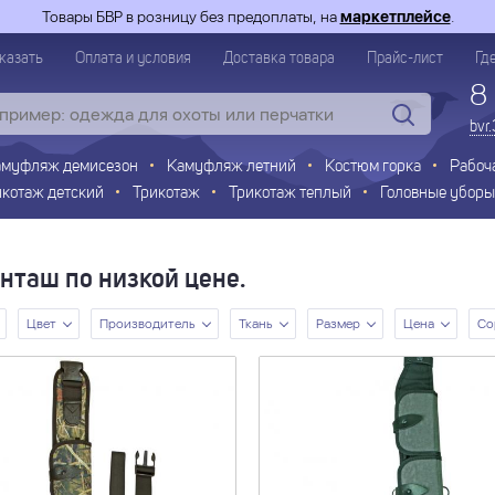
Товары БВР в розницу без предоплаты, на
маркетплейсе
.
казать
Оплата и условия
Доставка товара
Прайс-лист
Гд
8
bvr
амуфляж демисезон
Камуфляж летний
Костюм горка
Рабоч
икотаж детский
Трикотаж
Трикотаж теплый
Головные уборы
нташ по низкой цене.
Цвет
Производитель
Ткань
Размер
Цена
Со