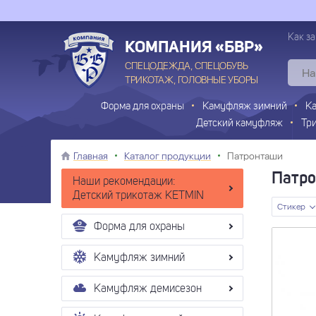
Как за
КОМПАНИЯ «БВР»
СПЕЦОДЕЖДА, СПЕЦОБУВЬ
ТРИКОТАЖ, ГОЛОВНЫЕ УБОРЫ
Форма для охраны
Камуфляж зимний
К
Детский камуфляж
Тр
Главная
Каталог продукции
Патронташи
Патро
Наши рекомендации:
Детский трикотаж KETMIN
Стикер
Форма для охраны
Камуфляж зимний
Камуфляж демисезон