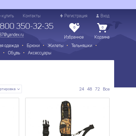
е купить
Контакты
Регистрация
Вход
 800 350-32-35
0
0
.37@yandex.ru
Избранное
Корзина
ая одежда
Брюки
Жилеты
Тельняшки
Обувь
Аксессуары
24
48
72
Все
ртировка