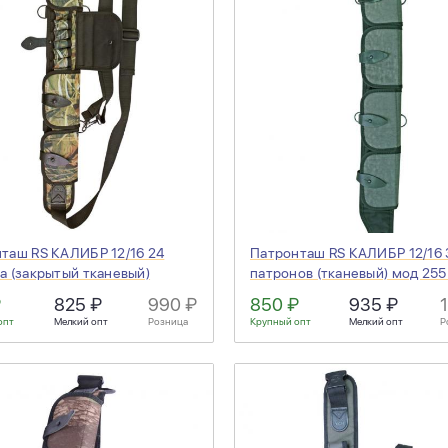
таш RS КАЛИБР 12/16 24
Патронташ RS КАЛИБР 12/16 
а (закрытый тканевый)
патронов (тканевый) мод 255 
7-3 (камыш) 257-3
₽
825 ₽
990 ₽
850 ₽
935 ₽
опт
Мелкий опт
Розница
Крупный опт
Мелкий опт
Р