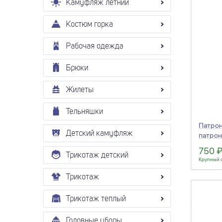
Камуфляж летний
Костюм горка
Рабочая одежда
Брюки
Жилеты
Тельняшки
Патрон
Детский камуфляж
патрон
мод-25
750 
Трикотаж детский
Крупный 
Трикотаж
Трикотаж теплый
Головные уборы