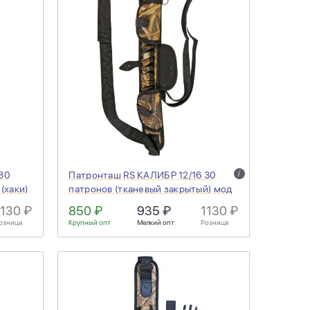
i
30
Патронташ RS КАЛИБР 12/16 30
(хаки)
патронов (тканевый закрытый) мод
254 (лес)
1130 ₽
850 ₽
935 ₽
1130 ₽
озница
Крупный опт
Мелкий опт
Розница