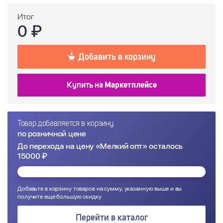
-
+
64-66
182-188
0 ₽
Итог
-
+
Весь ряд
0
₽
Добавить в корзину
Купить на
Маркетплейсе
Товар добавляется в корзину
по розничной цене
До перехода на цену «Мелкий опт» осталось
15000 ₽
Добавьте в корзину товаров на сумму, указанную выше и вы
получите еще большую скидку
Перейти в каталог