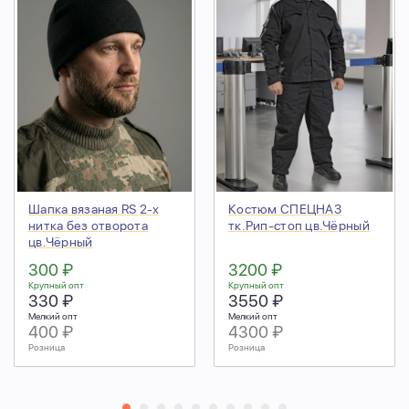
Шапка вязаная RS 2-х
Костюм СПЕЦНАЗ
нитка без отворота
тк.Рип-стоп цв.Чёрный
цв.Чёрный
300 ₽
3200 ₽
Крупный опт
Крупный опт
330 ₽
3550 ₽
Мелкий опт
Мелкий опт
400 ₽
4300 ₽
Розница
Розница