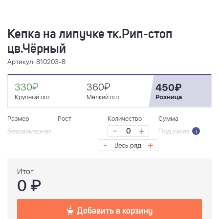
Кепка на липучке тк.Рип-стоп
цв.Чёрный
Артикул: 810203-8
330₽
360₽
450₽
Крупный опт
Мелкий опт
Розница
Размер
Рост
Количество
Сумма
-
+
безразмерная
Под заказ
i
-
+
Весь ряд
Итог
0
₽
Добавить в корзину