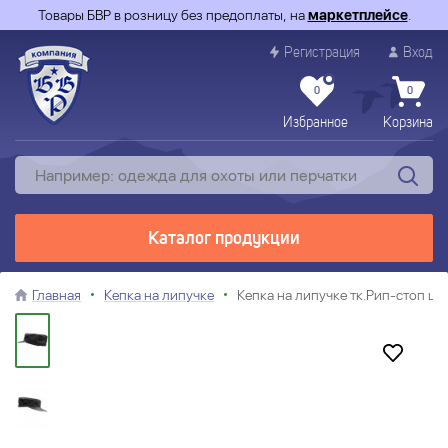
Товары БВР в розницу без предоплаты, на
маркетплейсе
.
Регистрация
Вход
0
0
Избранное
Корзина
Каталог продукции
Главная
Кепка на липучке
Кепка на липучке тк.Рип-стоп цв