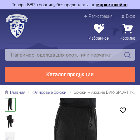
Товары БВР в розницу без предоплаты, на
маркетплейсе
.
Регистрация
Вход
0
0
Избранное
Корзина
Каталог продукции
Главная
Флисовые брюки
Брюки мужские BVR-SPORT тк.Фл