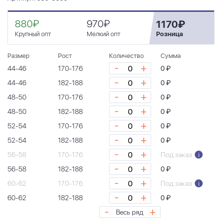
880₽
970₽
1170₽
Крупный опт
Мелкий опт
Розница
Размер
Рост
Количество
Сумма
-
+
44-46
170-176
0 ₽
-
+
44-46
182-188
0 ₽
-
+
48-50
170-176
0 ₽
-
+
48-50
182-188
0 ₽
-
+
52-54
170-176
0 ₽
-
+
52-54
182-188
0 ₽
-
+
56-58
170-176
Под заказ
i
-
+
56-58
182-188
0 ₽
-
+
60-62
170-176
Под заказ
i
-
+
60-62
182-188
0 ₽
-
+
Весь ряд