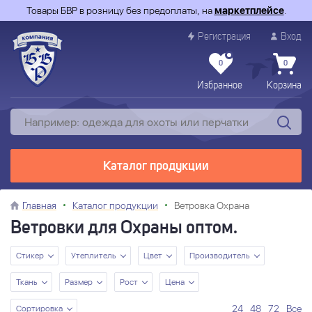
Товары БВР в розницу без предоплаты, на
маркетплейсе
.
Регистрация
Вход
0
0
Избранное
Корзина
Каталог продукции
Главная
Каталог продукции
Ветровка Охрана
Ветровки для Охраны оптом.
Стикер
Утеплитель
Цвет
Производитель
Ткань
Размер
Рост
Цена
24
48
72
Все
Сортировка