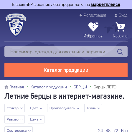
Товары БВР в розницу без предоплаты, на
маркетплейсе
.
Регистрация
Вход
0
0
Избранное
Корзина
Каталог продукции
Главная
Каталог продукции
БЕРЦЫ
Берцы ЛЕТО
Летние берцы в интернет-магазине.
Стикер
Цвет
Производитель
Ткань
Размер
Цена
24
48
72
Все
Сортировка