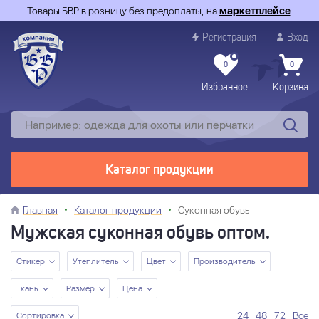
Товары БВР в розницу без предоплаты, на
маркетплейсе
.
Регистрация
Вход
0
0
Избранное
Корзина
Каталог продукции
Главная
Каталог продукции
Суконная обувь
Мужская суконная обувь оптом.
Стикер
Утеплитель
Цвет
Производитель
Ткань
Размер
Цена
24
48
72
Все
Сортировка