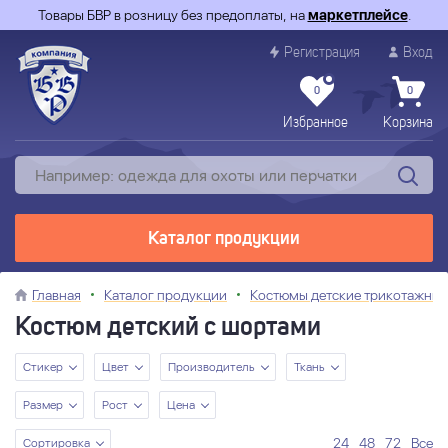
Товары БВР в розницу без предоплаты, на
маркетплейсе
.
Регистрация
Вход
0
0
Избранное
Корзина
Каталог продукции
Главная
Каталог продукции
Костюмы детские трикотажные
Костюм детский с шортами
Стикер
Цвет
Производитель
Ткань
Размер
Рост
Цена
24
48
72
Все
Сортировка