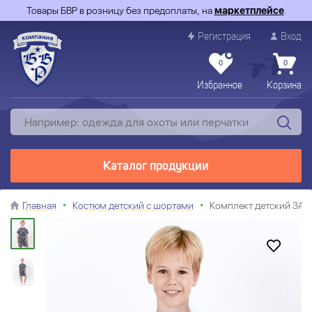
Товары БВР в розницу без предоплаты, на
маркетплейсе
.
Регистрация
Вход
0
0
Избранное
Корзина
Каталог продукции
Главная
Костюм детский с шортами
Комплект детский ЗАР