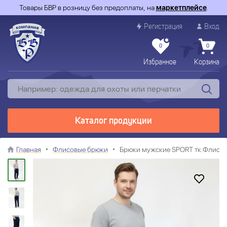
Товары БВР в розницу без предоплаты, на
маркетплейсе
.
Регистрация
Вход
0
0
Избранное
Корзина
Каталог продукции
Главная
Флисовые брюки
Брюки мужские SPORT тк.Флис ц