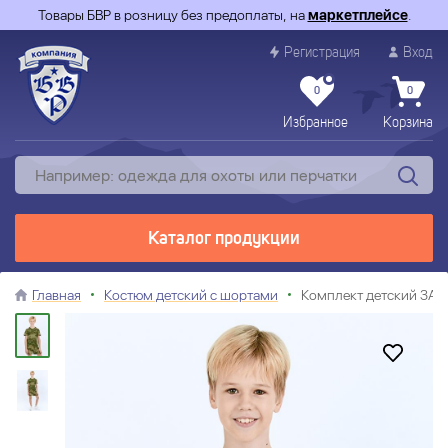
Товары БВР в розницу без предоплаты, на
маркетплейсе
.
Регистрация
Вход
0
0
Избранное
Корзина
Каталог продукции
Главная
Костюм детский с шортами
Комплект детский ЗАР