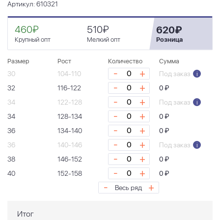
Артикул: 610321
460₽
510₽
620₽
Крупный опт
Мелкий опт
Розница
Размер
Рост
Количество
Сумма
-
+
30
104-110
Под заказ
i
-
+
32
116-122
0 ₽
-
+
34
122-128
Под заказ
i
-
+
34
128-134
0 ₽
-
+
36
134-140
0 ₽
-
+
36
140-146
Под заказ
i
-
+
38
146-152
0 ₽
-
+
40
152-158
0 ₽
-
+
Весь ряд
Итог