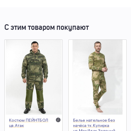
С этим товаром покупают
Костюм ПЕЙНТБОЛ
i
Белье нательное без
цв.Атак
начёса тк.Кулирка
цв.Мох/Атак Зеленый