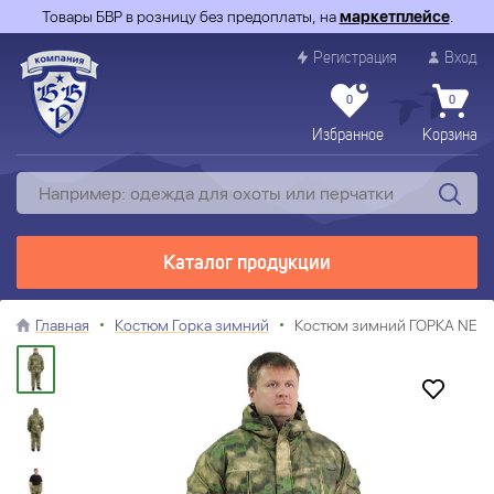
Товары БВР в розницу без предоплаты, на
маркетплейсе
.
Регистрация
Вход
0
0
Избранное
Корзина
Каталог продукции
Главная
Костюм Горка зимний
Костюм зимний ГОРКА NEW R