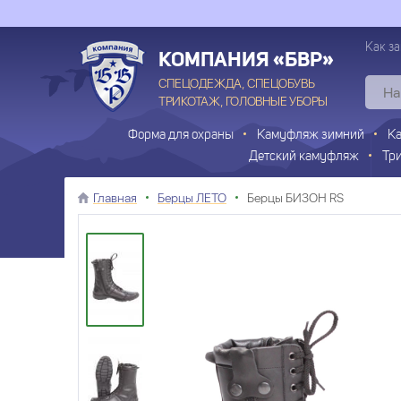
Как за
КОМПАНИЯ «БВР»
СПЕЦОДЕЖДА, СПЕЦОБУВЬ
ТРИКОТАЖ, ГОЛОВНЫЕ УБОРЫ
Форма для охраны
Камуфляж зимний
К
Детский камуфляж
Тр
Главная
Берцы ЛЕТО
Берцы БИЗОН RS