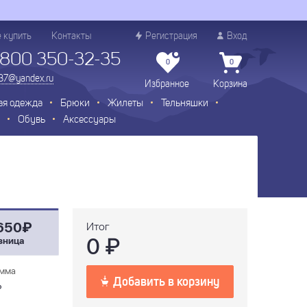
е купить
Контакты
Регистрация
Вход
 800 350-32-35
0
0
.37@yandex.ru
Избранное
Корзина
ая одежда
Брюки
Жилеты
Тельняшки
Обувь
Аксессуары
650₽
Итог
0
₽
зница
мма
Добавить в корзину
₽