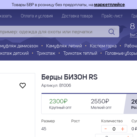
Товары БВР в розницу без предоплаты, на
маркетплейсе
.
казать
Оплата и условия
Доставка товара
Прайс-лист
Гд
8
bvr
амуфляж демисезон
Камуфляж летний
Костюм горка
Рабоч
икотаж детский
Трикотаж
Трикотаж теплый
Головные уборы
Берцы БИЗОН RS
Артикул: В1006
2300₽
2550₽
2
Крупный опт
Мелкий опт
Ро
Размер
Рост
Количество
Су
-
+
45
0 