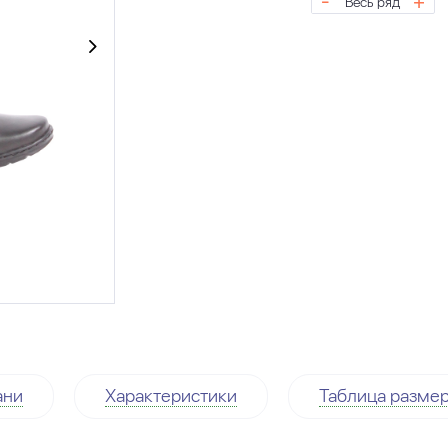
-
+
Весь ряд
ани
Характеристики
Таблица разме