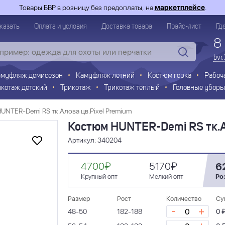
Товары БВР в розницу без предоплаты, на
маркетплейсе
.
казать
Оплата и условия
Доставка товара
Прайс-лист
Гд
8
bvr
амуфляж демисезон
Камуфляж летний
Костюм горка
Рабоч
икотаж детский
Трикотаж
Трикотаж теплый
Головные уборы
UNTER-Demi RS тк.Алова цв.Pixel Premium
Костюм HUNTER-Demi RS тк.Ал
Артикул: 340204
4700₽
5170₽
6
Крупный опт
Мелкий опт
Ро
Размер
Рост
Количество
Су
-
+
48-50
182-188
0 