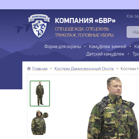
Как за
КОМПАНИЯ «БВР»
СПЕЦОДЕЖДА, СПЕЦОБУВЬ
ТРИКОТАЖ, ГОЛОВНЫЕ УБОРЫ
Форма для охраны
Камуфляж зимний
К
Детский камуфляж
Тр
Главная
Костюм Демисезонный Охота
Костюм H