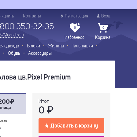
е купить
Контакты
Регистрация
Вход
 800 350-32-35
0
0
.37@yandex.ru
Избранное
Корзина
ая одежда
Брюки
Жилеты
Тельняшки
Обувь
Аксессуары
ова цв.Pixel Premium
200₽
Итог
0
₽
зница
мма
Добавить в корзину
₽