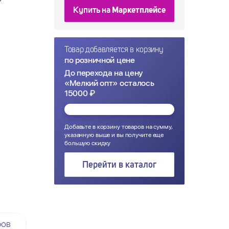
₽
Купить на
Маркетплейсе
Товар добавляется в корзину
по розничной цене
До перехода на цену
«Мелкий опт» осталось
15000 ₽
Добавьте в корзину товаров на сумму,
указанную выше и вы получите еще
большую скидку
Перейти в каталог
ров