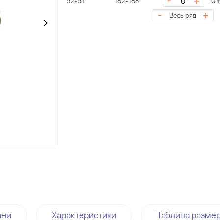
-
+
52-54
182-188
0 
-
+
Весь ряд
ани
Характеристики
Таблица разме