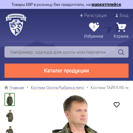
Товары БВР в розницу без предоплаты, на
маркетплейсе
.
Регистрация
Вход
0
0
Избранное
Корзина
Каталог продукции
Главная
Костюм Охота Рыбалка лето
Костюм ТАЙГА RS тк.Р