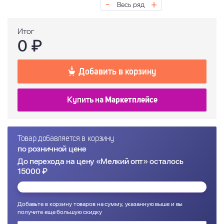
-
+
Весь ряд
Итог
0
₽
Добавить в корзину
Купить на
Маркетплейсе
Товар добавляется в корзину
по розничной цене
До перехода на цену «Мелкий опт» осталось
15000 ₽
Добавьте в корзину товаров на сумму, указанную выше и вы
получите еще большую скидку