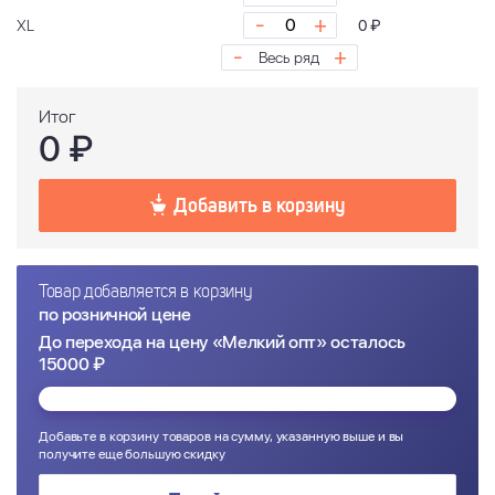
-
+
XL
0 ₽
-
+
Весь ряд
Итог
0
₽
Добавить в корзину
Товар добавляется в корзину
по розничной цене
До перехода на цену «Мелкий опт» осталось
15000 ₽
Добавьте в корзину товаров на сумму, указанную выше и вы
получите еще большую скидку