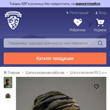
Товары БВР в розницу без предоплаты, на
маркетплейсе
.
Регистрация
Вход
0
0
Избранное
Корзина
Каталог продукции
Главная
Шапка вязанная рабочая
Шапка вязаная RS 2-х ни