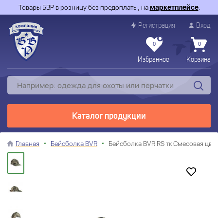
Товары БВР в розницу без предоплаты, на
маркетплейсе
.
Регистрация
Вход
0
0
Избранное
Корзина
Каталог продукции
Главная
Бейсболка BVR
Бейсболка BVR RS тк.Смесовая цв.B