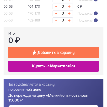
-
+
56-58
164-170
0 ₽
-
+
56-58
170-176
Под заказ
i
-
+
56-58
182-188
Под заказ
i
-
+
60-62
170-176
Под заказ
i
Итог
-
+
60-62
182-188
Под заказ
i
0
₽
-
+
Весь ряд
Добавить в корзину
Купить на
Маркетплейсе
Товар добавляется в корзину
по розничной цене
До перехода на цену «Мелкий опт» осталось
15000 ₽