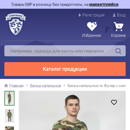
Товары БВР в розницу без предоплаты, на
маркетплейсе
.
Регистрация
Вход
0
0
Избранное
Корзина
Каталог продукции
Главная
Белье нательное
Белье нательное тк.Футер с нач