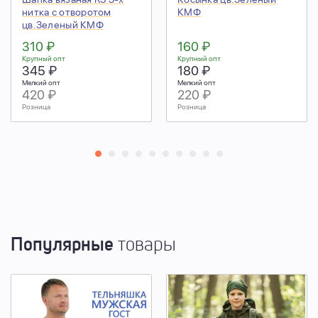
нитка с отворотом
КМФ
цв.Зеленый КМФ
310 ₽
160 ₽
Крупный опт
Крупный опт
345 ₽
180 ₽
Мелкий опт
Мелкий опт
420 ₽
220 ₽
Розница
Розница
Популярные
товары