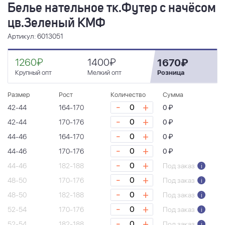
Белье нательное тк.Футер с начёсом
цв.Зеленый КМФ
Артикул: 6013051
1260₽
1400₽
1670₽
Крупный опт
Мелкий опт
Розница
Размер
Рост
Количество
Сумма
-
+
42-44
164-170
0 ₽
-
+
42-44
170-176
0 ₽
-
+
44-46
164-170
0 ₽
-
+
44-46
170-176
0 ₽
-
+
44-46
182-188
Под заказ
i
-
+
48-50
170-176
Под заказ
i
-
+
48-50
182-188
Под заказ
i
-
+
52-54
170-176
Под заказ
i
-
+
52-54
182-188
Под заказ
i