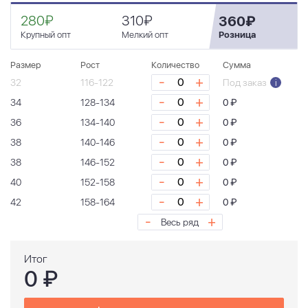
280₽
310₽
360₽
Крупный опт
Мелкий опт
Розница
Размер
Рост
Количество
Сумма
-
+
32
116-122
Под заказ
i
-
+
34
128-134
0 ₽
-
+
36
134-140
0 ₽
-
+
38
140-146
0 ₽
-
+
38
146-152
0 ₽
-
+
40
152-158
0 ₽
-
+
42
158-164
0 ₽
-
+
Весь ряд
Итог
0
₽