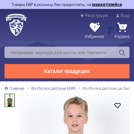
Товары БВР в розницу без предоплаты, на
маркетплейсе
.
Регистрация
Вход
0
0
Избранное
Корзина
Каталог продукции
Главная
Футболки детские КМФ
Футболка детская цв.Зел