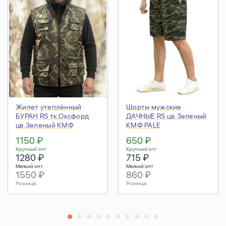
Жилет утеплённый
Шорты мужские
БУРАН RS тк.Оксфорд
ДАЧНЫЕ RS цв.Зеленый
цв.Зеленый КМФ
КМФ PALE
1150 ₽
650 ₽
Крупный опт
Крупный опт
1280 ₽
715 ₽
Мелкий опт
Мелкий опт
1550 ₽
860 ₽
Розница
Розница