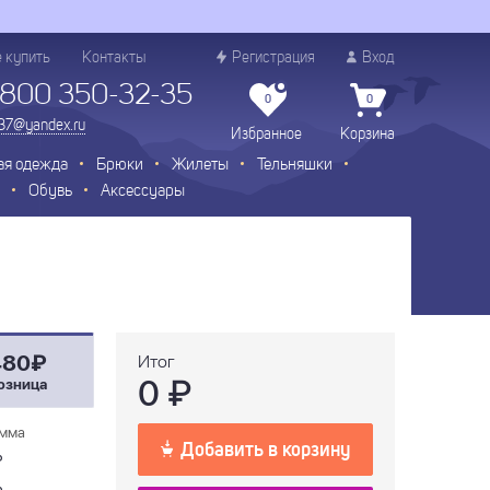
е купить
Контакты
Регистрация
Вход
 800 350-32-35
0
0
.37@yandex.ru
Избранное
Корзина
ая одежда
Брюки
Жилеты
Тельняшки
Обувь
Аксессуары
480₽
Итог
0
₽
озница
мма
Добавить в корзину
₽