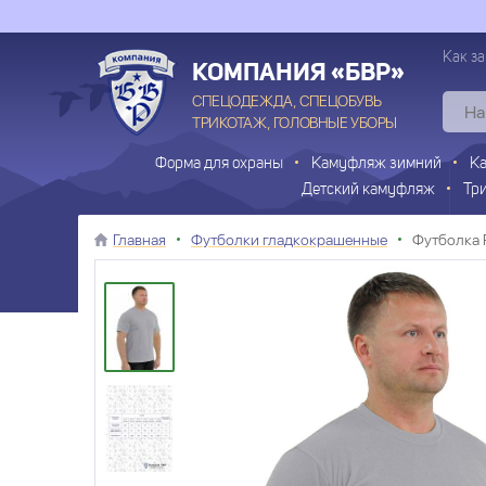
Как за
КОМПАНИЯ «БВР»
СПЕЦОДЕЖДА, СПЕЦОБУВЬ
ТРИКОТАЖ, ГОЛОВНЫЕ УБОРЫ
Форма для охраны
Камуфляж зимний
К
Детский камуфляж
Тр
Главная
Футболки гладкокрашенные
Футболка 