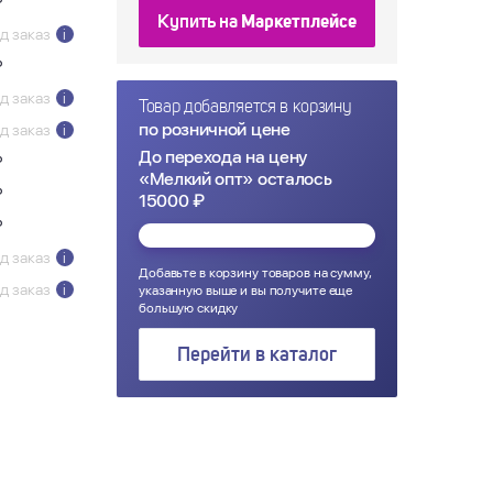
₽
Купить на
Маркетплейсе
д заказ
i
₽
д заказ
i
Товар добавляется в корзину
по розничной цене
д заказ
i
До перехода на цену
₽
«Мелкий опт» осталось
₽
15000 ₽
₽
д заказ
i
Добавьте в корзину товаров на сумму,
д заказ
i
указанную выше и вы получите еще
большую скидку
Перейти в каталог