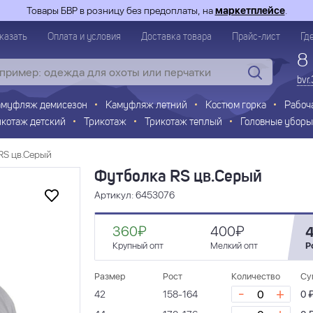
Товары БВР в розницу без предоплаты, на
маркетплейсе
.
казать
Оплата и условия
Доставка товара
Прайс-лист
Гд
8
bvr
амуфляж демисезон
Камуфляж летний
Костюм горка
Рабоч
икотаж детский
Трикотаж
Трикотаж теплый
Головные уборы
RS цв.Серый
Футболка RS цв.Серый
Артикул: 6453076
360₽
400₽
Крупный опт
Мелкий опт
Р
Размер
Рост
Количество
Су
-
+
42
158-164
0 