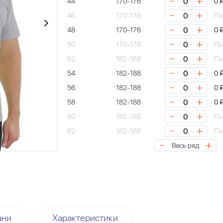
-
+
44
170-176
0 
-
+
46
170-176
По
-
+
48
170-176
0 
-
+
50
170-176
По
-
+
52
182-188
По
-
+
54
182-188
0 
-
+
56
182-188
0 
-
+
58
182-188
0 
-
+
60
182-188
По
-
+
62
182-188
По
-
+
Весь ряд
ани
Характеристики