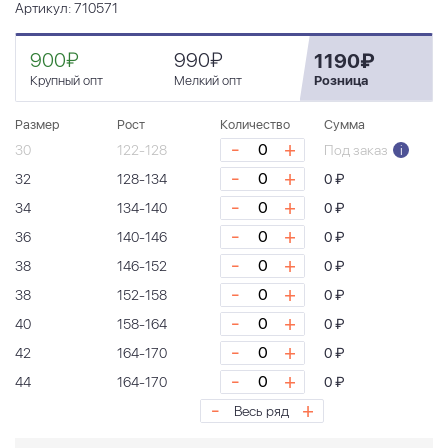
Артикул: 710571
900₽
990₽
1190₽
Крупный опт
Мелкий опт
Розница
Размер
Рост
Количество
Сумма
-
+
30
122-128
Под заказ
i
-
+
32
128-134
0 ₽
-
+
34
134-140
0 ₽
-
+
36
140-146
0 ₽
-
+
38
146-152
0 ₽
-
+
38
152-158
0 ₽
-
+
40
158-164
0 ₽
-
+
42
164-170
0 ₽
-
+
44
164-170
0 ₽
-
+
Весь ряд