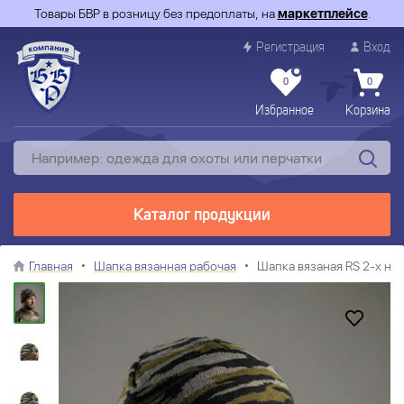
Товары БВР в розницу без предоплаты, на
маркетплейсе
.
Регистрация
Вход
0
0
Избранное
Корзина
Каталог продукции
Главная
Шапка вязанная рабочая
Шапка вязаная RS 2-х ни