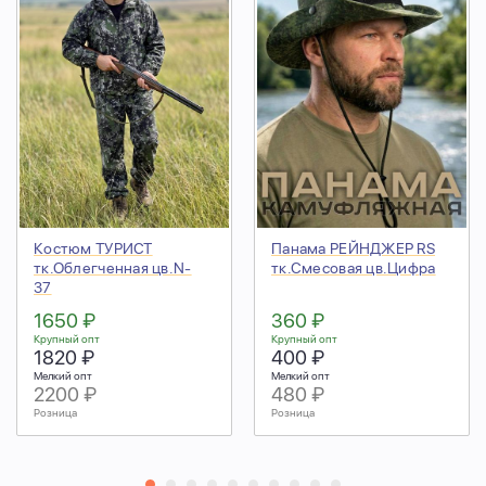
Костюм ТУРИСТ
Панама РЕЙНДЖЕР RS
тк.Облегченная цв.N-
тк.Смесовая цв.Цифра
37
1650 ₽
360 ₽
Крупный опт
Крупный опт
1820 ₽
400 ₽
Мелкий опт
Мелкий опт
2200 ₽
480 ₽
Розница
Розница