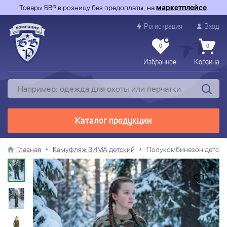
Товары БВР в розницу без предоплаты, на
маркетплейсе
.
Регистрация
Вход
0
0
Избранное
Корзина
Каталог продукции
Главная
Камуфляж ЗИМА детский
Полукомбинезон детски