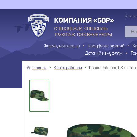
Как за
КОМПАНИЯ «БВР»
СПЕЦОДЕЖДА, СПЕЦОБУВЬ
ТРИКОТАЖ, ГОЛОВНЫЕ УБОРЫ
Форма для охраны
Камуфляж зимний
К
Детский камуфляж
Тр
Главная
Кепка рабочая
Кепка Рабочая RS тк.Ри