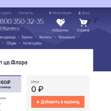
е купить
Контакты
Регистрация
Вход
 800 350-32-35
0
0
.37@yandex.ru
Избранное
Корзина
ая одежда
Брюки
Жилеты
Тельняшки
Обувь
Аксессуары
п цв.Флора
360₽
Итог
0
₽
озница
мма
Добавить в корзину
₽