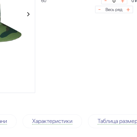
-
+
60
0 
-
+
Весь ряд
ани
Характеристики
Таблица разме