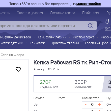
Товары БВР в розницу без предоплаты, на
маркетплейсе
.
казать
Оплата и условия
Доставка товара
Прайс-лист
Гд
8
bvr
амуфляж демисезон
Камуфляж летний
Костюм горка
Рабоч
икотаж детский
Трикотаж
Трикотаж теплый
Головные уборы
п-Стоп цв.Флора
Кепка Рабочая RS тк.Рип-Сто
Артикул: 810452
270₽
300₽
Крупный опт
Мелкий опт
Р
Размер
Рост
Количество
Су
-
+
59
0 