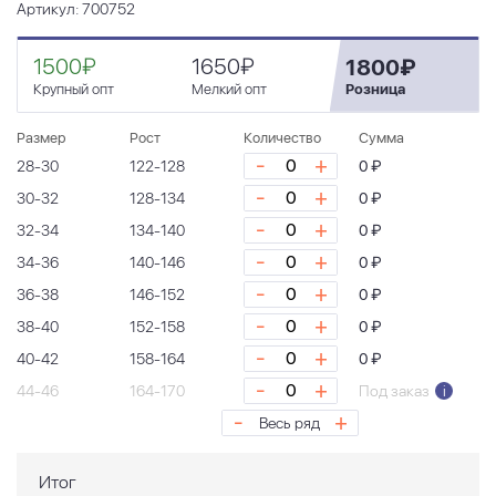
Артикул: 700752
1500₽
1650₽
1800₽
Крупный опт
Мелкий опт
Розница
Размер
Рост
Количество
Сумма
-
+
28-30
122-128
0 ₽
-
+
30-32
128-134
0 ₽
-
+
32-34
134-140
0 ₽
-
+
34-36
140-146
0 ₽
-
+
36-38
146-152
0 ₽
-
+
38-40
152-158
0 ₽
-
+
40-42
158-164
0 ₽
-
+
44-46
164-170
Под заказ
i
-
+
Весь ряд
Итог