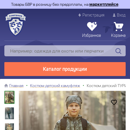
Товары БВР в розницу без предоплаты, на
маркетплейсе
.
Регистрация
Вход
0
0
Избранное
Корзина
Каталог продукции
Главная
Костюм детский камуфляж
Костюм детский ТУРИСТ