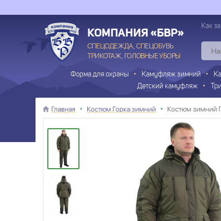
Как за
КОМПАНИЯ «БВР»
СПЕЦОДЕЖДА, СПЕЦОБУВЬ
ТРИКОТАЖ, ГОЛОВНЫЕ УБОРЫ
Форма для охраны
Камуфляж зимний
К
Детский камуфляж
Тр
Главная
Костюм Горка зимний
Костюм зимний 