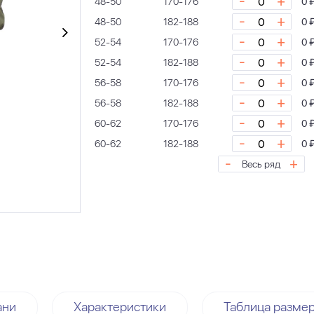
-
+
48-50
170-176
0 
-
+
48-50
182-188
0 
-
+
52-54
170-176
0 
-
+
52-54
182-188
0 
-
+
56-58
170-176
0 
-
+
56-58
182-188
0 
-
+
60-62
170-176
0 
-
+
60-62
182-188
0 
-
+
Весь ряд
ани
Характеристики
Таблица разме