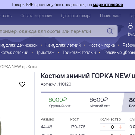
Товары БВР в розницу без предоплаты, на
маркетплейсе
.
казать
Оплата и условия
Доставка товара
Прайс-лист
Гд
8
bvr
амуфляж демисезон
Камуфляж летний
Костюм горка
Рабоч
икотаж детский
Трикотаж
Трикотаж теплый
Головные уборы
ГОРКА NEW цв.Хаки
Костюм зимний ГОРКА NEW ц
Артикул: 110120
6000₽
6600₽
8
Крупный опт
Мелкий опт
Ро
Размер
Рост
Количество
Су
-
+
44-46
170-176
0 