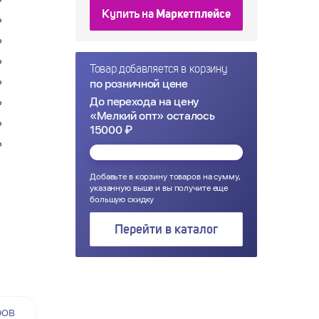
₽
Купить на
Маркетплейсе
₽
₽
₽
Товар добавляется в корзину
по розничной цене
₽
До перехода на цену
₽
«Мелкий опт» осталось
₽
15000 ₽
₽
Добавьте в корзину товаров на сумму,
указанную выше и вы получите еще
большую скидку
Перейти в каталог
ров