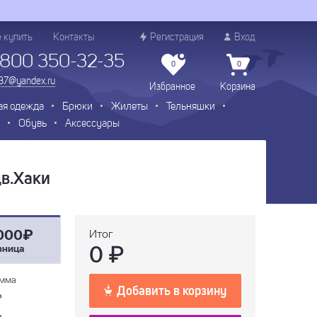
е купить
Контакты
Регистрация
Вход
 800 350-32-35
0
0
.37@yandex.ru
Избранное
Корзина
ая одежда
Брюки
Жилеты
Тельняшки
Обувь
Аксессуары
в.Хаки
000₽
Итог
0
₽
зница
мма
Добавить в корзину
₽