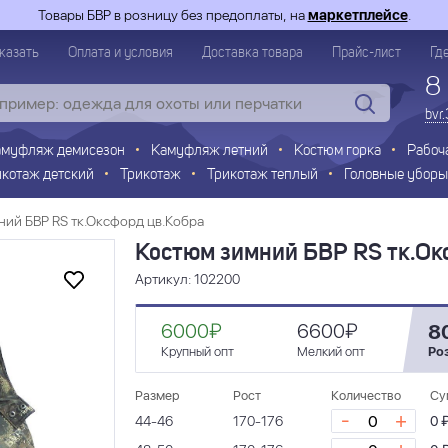
Товары БВР в розницу без предоплаты, на
маркетплейсе
.
казать
Оплата и условия
Доставка товара
Прайс-лист
Гд
8
bvr
амуфляж демисезон
Камуфляж летний
Костюм горка
Рабоч
икотаж детский
Трикотаж
Трикотаж теплый
Головные уборы
ий БВР RS тк.Оксфорд цв.Кобра
Костюм зимний БВР RS тк.Ок
Артикул: 102200
6000₽
6600₽
8
Крупный опт
Мелкий опт
Ро
Размер
Рост
Количество
Су
-
+
44-46
170-176
0 