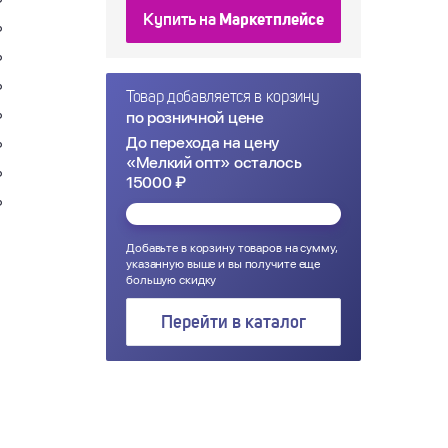
₽
Купить на
Маркетплейсе
₽
₽
₽
Товар добавляется в корзину
по розничной цене
₽
До перехода на цену
₽
«Мелкий опт» осталось
₽
15000 ₽
₽
Добавьте в корзину товаров на сумму,
указанную выше и вы получите еще
большую скидку
Перейти в каталог