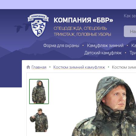
Как за
КОМПАНИЯ «БВР»
СПЕЦОДЕЖДА, СПЕЦОБУВЬ
ТРИКОТАЖ, ГОЛОВНЫЕ УБОРЫ
Форма для охраны
Камуфляж зимний
К
Детский камуфляж
Тр
Главная
Костюм зимний камуфляж
Костюм зимн