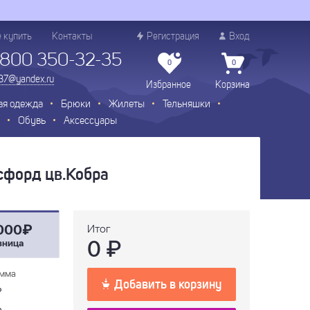
е купить
Контакты
Регистрация
Вход
 800 350-32-35
0
0
.37@yandex.ru
Избранное
Корзина
ая одежда
Брюки
Жилеты
Тельняшки
Обувь
Аксессуары
сфорд цв.Кобра
000₽
Итог
0
₽
зница
мма
Добавить в корзину
₽