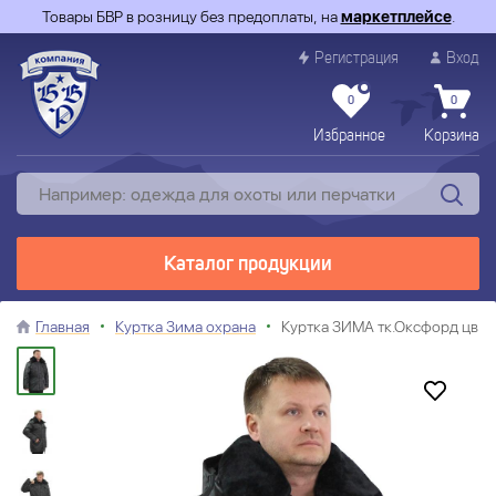
Товары БВР в розницу без предоплаты, на
маркетплейсе
.
Регистрация
Вход
0
0
Избранное
Корзина
Каталог продукции
Главная
Куртка Зима охрана
Куртка ЗИМА тк.Оксфорд цв.Ч