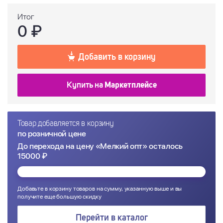
-
+
Весь ряд
Итог
0
₽
Добавить в корзину
Купить на
Маркетплейсе
Товар добавляется в корзину
по розничной цене
До перехода на цену «Мелкий опт» осталось
15000 ₽
Добавьте в корзину товаров на сумму, указанную выше и вы
получите еще большую скидку
Перейти в каталог