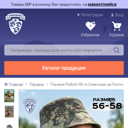
Товары БВР в розницу без предоплаты, на
маркетплейсе
.
Регистрация
Вход
0
0
Избранное
Корзина
Каталог продукции
Главная
Панама
Панама РЫБАК RS тк.Смесовая цв.Питон