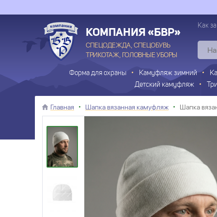
Как за
КОМПАНИЯ «БВР»
СПЕЦОДЕЖДА, СПЕЦОБУВЬ
ТРИКОТАЖ, ГОЛОВНЫЕ УБОРЫ
Форма для охраны
Камуфляж зимний
К
Детский камуфляж
Тр
Главная
Шапка вязанная камуфляж
Шапка вязан