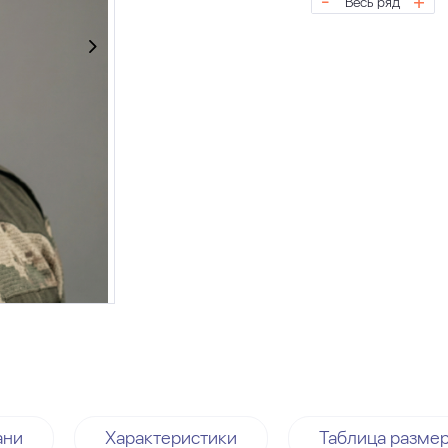
-
+
Весь ряд
ани
Характеристики
Таблица разме