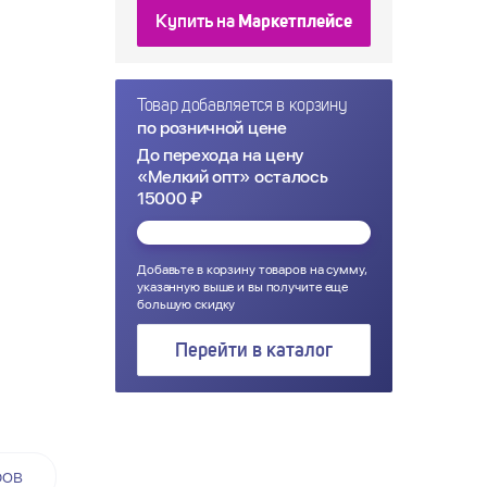
Купить на
Маркетплейсе
Товар добавляется в корзину
по розничной цене
До перехода на цену
«Мелкий опт» осталось
15000 ₽
Добавьте в корзину товаров на сумму,
указанную выше и вы получите еще
большую скидку
Перейти в каталог
ров