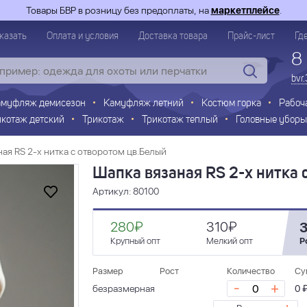
Товары БВР в розницу без предоплаты, на
маркетплейсе
.
казать
Оплата и условия
Доставка товара
Прайс-лист
Гд
8
bvr
амуфляж демисезон
Камуфляж летний
Костюм горка
Рабоч
икотаж детский
Трикотаж
Трикотаж теплый
Головные уборы
ая RS 2-х нитка с отворотом цв.Белый
Шапка вязаная RS 2-х нитка 
Артикул: 80100
280₽
310₽
Крупный опт
Мелкий опт
Р
Размер
Рост
Количество
Су
-
+
безразмерная
0 