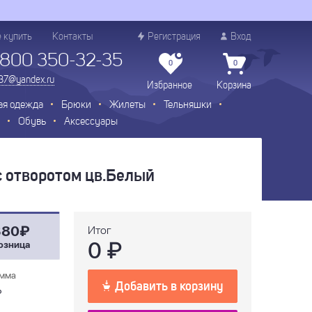
е купить
Контакты
Регистрация
Вход
 800 350-32-35
0
0
.37@yandex.ru
Избранное
Корзина
ая одежда
Брюки
Жилеты
Тельняшки
Обувь
Аксессуары
с отворотом цв.Белый
380₽
Итог
0
₽
озница
мма
Добавить в корзину
₽