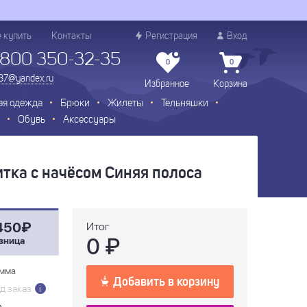
е купить
Контакты
Регистрация
Вход
 800 350-32-35
0
0
.37@yandex.ru
Избранное
Корзина
ая одежда
Брюки
Жилеты
Тельняшки
Обувь
Аксессуары
итка с начёсом Синяя полоса
450₽
Итог
0
₽
зница
мма
Добавить в корзину
д заказ
i