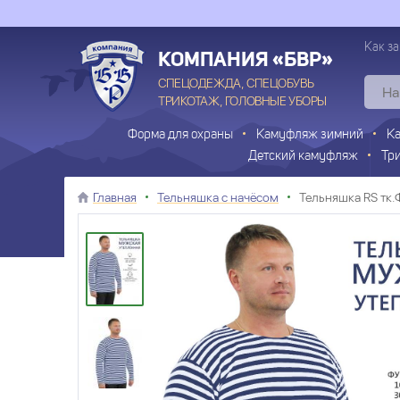
Как за
КОМПАНИЯ «БВР»
СПЕЦОДЕЖДА, СПЕЦОБУВЬ
ТРИКОТАЖ, ГОЛОВНЫЕ УБОРЫ
Форма для охраны
Камуфляж зимний
К
Детский камуфляж
Тр
Главная
Тельняшка с начёсом
Тельняшка RS тк.