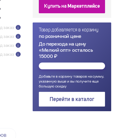
₽
Купить на
Маркетплейсе
₽
₽
д заказ
i
Товар добавляется в корзину
по розничной цене
д заказ
i
До перехода на цену
д заказ
i
«Мелкий опт» осталось
д заказ
i
15000 ₽
Добавьте в корзину товаров на сумму,
указанную выше и вы получите еще
большую скидку
Перейти в каталог
ров