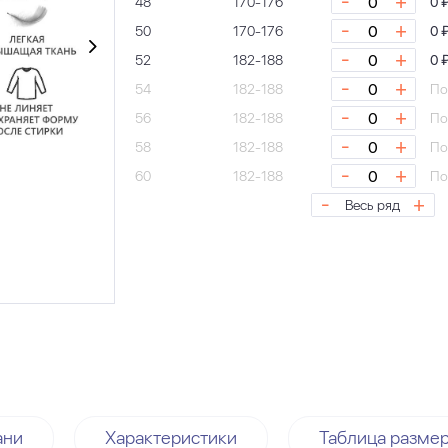
-
+
48
170-176
0 
-
+
50
170-176
0 
-
+
52
182-188
0 
-
+
54
182-188
По
-
+
56
182-188
По
-
+
58
182-188
По
-
+
60
182-188
По
-
+
Весь ряд
ани
Характеристики
Таблица разме