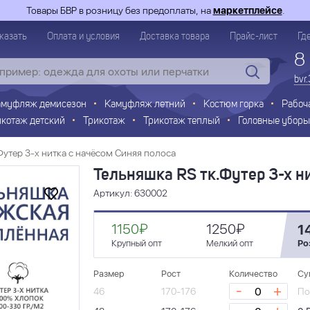
Товары БВР в розницу без предоплаты, на
маркетплейсе
.
казать
Оплата и условия
Доставка товара
Прайс-лист
Гд
8
bvr
амуфляж демисезон
Камуфляж летний
Костюм горка
Рабоч
икотаж детский
Трикотаж
Трикотаж теплый
Головные уборы
Футер 3-х нитка с начёсом Синяя полоса
Тельняшка RS тк.Футер 3-х н
Артикул: 630002
1150₽
1250₽
1
Крупный опт
Мелкий опт
Ро
Размер
Рост
Количество
Су
-
+
46
170-176
По