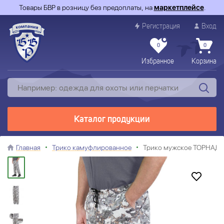
Товары БВР в розницу без предоплаты, на
маркетплейсе
.
Регистрация
Вход
0
0
Избранное
Корзина
Каталог продукции
Главная
Трико камуфлированное
Трико мужское ТОРНАДО 