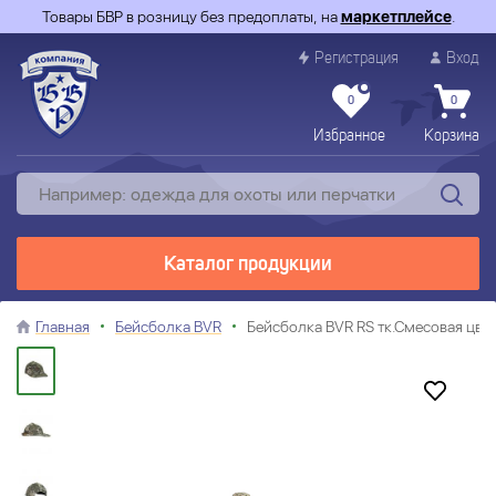
Товары БВР в розницу без предоплаты, на
маркетплейсе
.
Регистрация
Вход
0
0
Избранное
Корзина
Каталог продукции
Главная
Бейсболка BVR
Бейсболка BVR RS тк.Смесовая цв.B