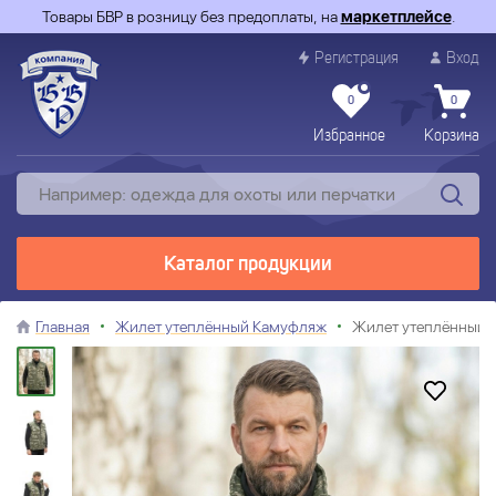
Товары БВР в розницу без предоплаты, на
маркетплейсе
.
Регистрация
Вход
0
0
Избранное
Корзина
Каталог продукции
Главная
Жилет утеплённый Камуфляж
Жилет утеплённый Б