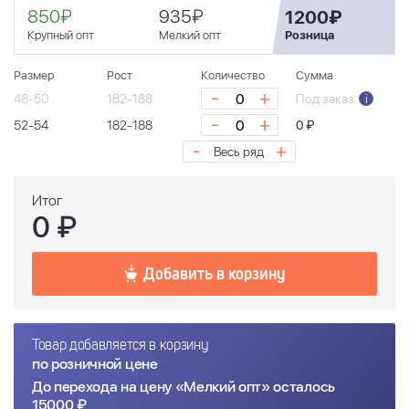
850₽
935₽
1200₽
Крупный опт
Мелкий опт
Розница
Размер
Рост
Количество
Сумма
-
+
48-50
182-188
Под заказ
i
-
+
52-54
182-188
0 ₽
-
+
Весь ряд
Итог
0
₽
Добавить в корзину
Товар добавляется в корзину
по розничной цене
До перехода на цену «Мелкий опт» осталось
15000 ₽