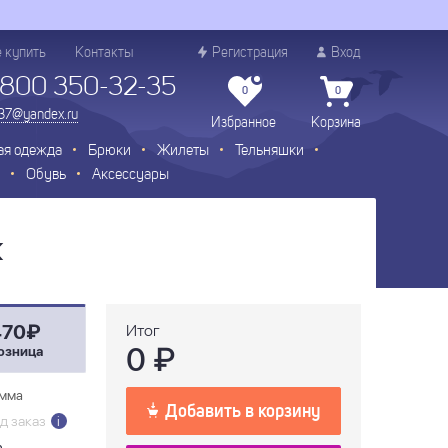
е купить
Контакты
Регистрация
Вход
 800 350-32-35
0
0
.37@yandex.ru
Избранное
Корзина
ая одежда
Брюки
Жилеты
Тельняшки
Обувь
Аксессуары
К
470₽
Итог
0
₽
озница
мма
Добавить в корзину
д заказ
i