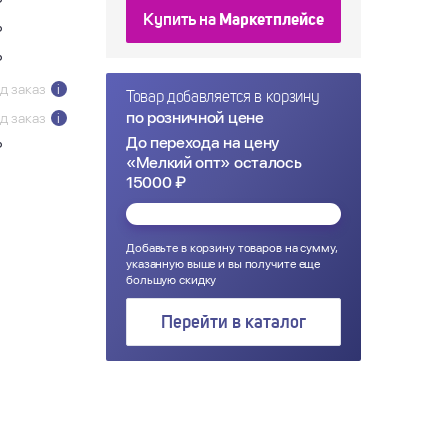
₽
Купить на
Маркетплейсе
₽
₽
д заказ
i
Товар добавляется в корзину
по розничной цене
д заказ
i
До перехода на цену
₽
«Мелкий опт» осталось
15000 ₽
Добавьте в корзину товаров на сумму,
указанную выше и вы получите еще
большую скидку
Перейти в каталог