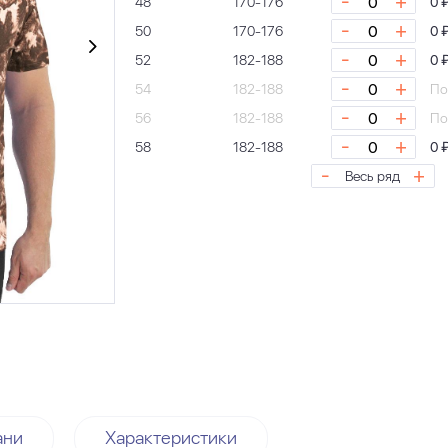
-
+
48
170-176
0 
-
+
50
170-176
0 
-
+
52
182-188
0 
-
+
54
182-188
По
-
+
56
182-188
По
-
+
58
182-188
0 
-
+
Весь ряд
ани
Характеристики