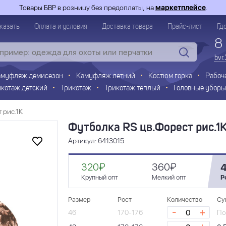
Товары БВР в розницу без предоплаты, на
маркетплейсе
.
казать
Оплата и условия
Доставка товара
Прайс-лист
Гд
8
bvr
амуфляж демисезон
Камуфляж летний
Костюм горка
Рабоч
икотаж детский
Трикотаж
Трикотаж теплый
Головные уборы
 рис.1К
Футболка RS цв.Форест рис.1
Артикул: 6413015
320₽
360₽
Крупный опт
Мелкий опт
Р
Размер
Рост
Количество
Су
-
+
46
170-176
По