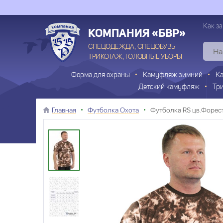
Как за
КОМПАНИЯ «БВР»
СПЕЦОДЕЖДА, СПЕЦОБУВЬ
ТРИКОТАЖ, ГОЛОВНЫЕ УБОРЫ
Форма для охраны
Камуфляж зимний
К
Детский камуфляж
Тр
Главная
Футболка Охота
Футболка RS цв.Форест