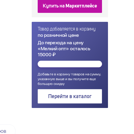
Купить на
Маркетплейсе
Товар добавляется в корзину
по розничной цене
До перехода на цену
«Мелкий опт» осталось
15000 ₽
Добавьте в корзину товаров на сумму,
указанную выше и вы получите еще
большую скидку
Перейти в каталог
ров