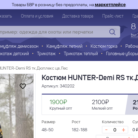
Товары БВР в розницу без предоплаты, на
маркетплейсе
.
казать
Оплата и условия
Доставка товара
Прайс-лист
Гд
8
bvr
амуфляж демисезон
Камуфляж летний
Костюм горка
Рабоч
икотаж детский
Трикотаж
Трикотаж теплый
Головные уборы
UNTER-Demi RS тк.Дюплекс цв.Лес
Костюм HUNTER-Demi RS тк.
Артикул: 340202
1900₽
2100₽
2
Крупный опт
Мелкий опт
Ро
Размер
Рост
Количество
Су
-
+
48-50
182-188
0 