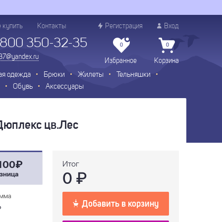
е купить
Контакты
Регистрация
Вход
 800 350-32-35
0
0
.37@yandex.ru
Избранное
Корзина
ая одежда
Брюки
Жилеты
Тельняшки
Обувь
Аксессуары
Дюплекс цв.Лес
100₽
Итог
0
₽
зница
мма
Добавить в корзину
₽