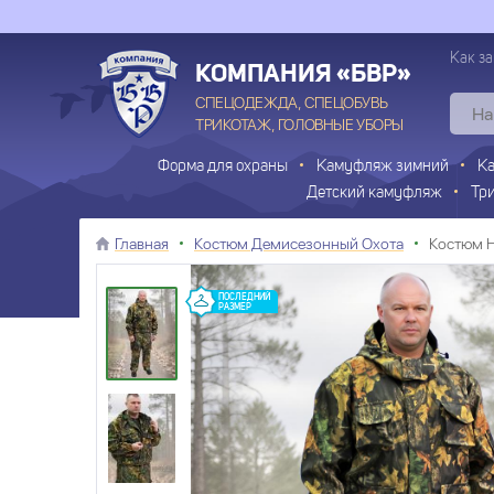
Как за
КОМПАНИЯ «БВР»
СПЕЦОДЕЖДА, СПЕЦОБУВЬ
ТРИКОТАЖ, ГОЛОВНЫЕ УБОРЫ
Форма для охраны
Камуфляж зимний
К
Детский камуфляж
Тр
Главная
Костюм Демисезонный Охота
Костюм H
ПОСЛЕДНИЙ
РАЗМЕР