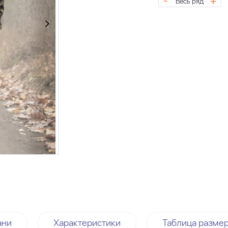
-
+
Весь ряд
ани
Характеристики
Таблица разме