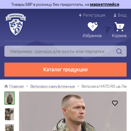
Товары БВР в розницу без предоплаты, на
маркетплейсе
.
Регистрация
Вход
0
0
Избранное
Корзина
Каталог продукции
Главная
Ветровки камуфляжные
Ветровка НАТО RS цв.Лес