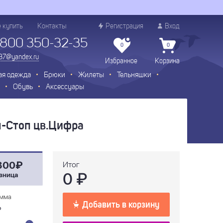
е купить
Контакты
Регистрация
Вход
 800 350-32-35
0
0
.37@yandex.ru
Избранное
Корзина
ая одежда
Брюки
Жилеты
Тельняшки
Обувь
Аксессуары
-Стоп цв.Цифра
300₽
Итог
0
₽
зница
мма
Добавить в корзину
₽