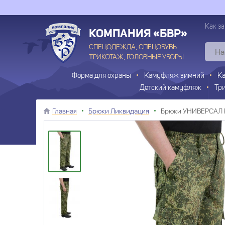
Как за
КОМПАНИЯ «БВР»
СПЕЦОДЕЖДА, СПЕЦОБУВЬ
ТРИКОТАЖ, ГОЛОВНЫЕ УБОРЫ
Форма для охраны
Камуфляж зимний
К
Детский камуфляж
Тр
Главная
Брюки Ликвидация
Брюки УНИВЕРСАЛ R