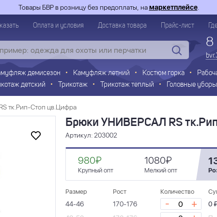
Товары БВР в розницу без предоплаты, на
маркетплейсе
.
казать
Оплата и условия
Доставка товара
Прайс-лист
Гд
8
bvr
амуфляж демисезон
Камуфляж летний
Костюм горка
Рабоч
икотаж детский
Трикотаж
Трикотаж теплый
Головные уборы
S тк.Рип-Стоп цв.Цифра
Брюки УНИВЕРСАЛ RS тк.Рип
Артикул: 203002
980₽
1080₽
1
Крупный опт
Мелкий опт
Ро
Размер
Рост
Количество
Су
-
+
44-46
170-176
0 