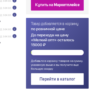
д заказ
i
Купить на
Маркетплейсе
д заказ
i
д заказ
i
₽
Товар добавляется в корзину
по розничной цене
д заказ
i
До перехода на цену
д заказ
i
«Мелкий опт» осталось
₽
15000 ₽
Добавьте в корзину товаров на сумму,
указанную выше и вы получите еще
большую скидку
Перейти в каталог