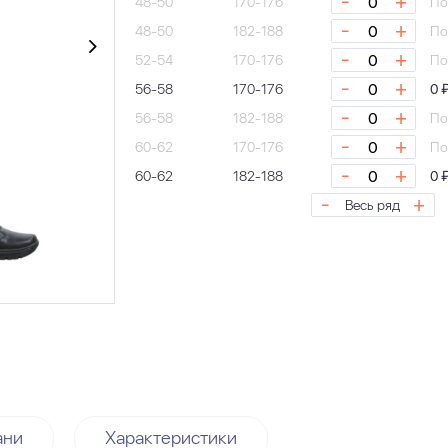
-
+
48-50
170-176
По
-
+
48-50
182-188
По
-
+
52-54
170-176
По
-
+
56-58
170-176
0 
-
+
56-58
182-188
По
-
+
60-62
170-176
По
-
+
60-62
182-188
0 
-
+
Весь ряд
ани
Характеристики