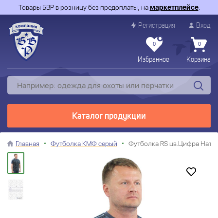
Товары БВР в розницу без предоплаты, на
маркетплейсе
.
Регистрация
Вход
0
0
Избранное
Корзина
Каталог продукции
Главная
Футболка КМФ серый
Футболка RS цв.Цифра Нато 