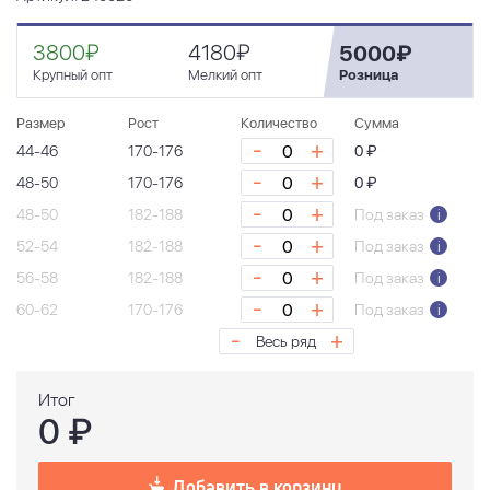
3800₽
4180₽
5000₽
Крупный опт
Мелкий опт
Розница
Размер
Рост
Количество
Сумма
-
+
44-46
170-176
0 ₽
-
+
48-50
170-176
0 ₽
-
+
48-50
182-188
Под заказ
i
-
+
52-54
182-188
Под заказ
i
-
+
56-58
182-188
Под заказ
i
-
+
60-62
170-176
Под заказ
i
-
+
Весь ряд
Итог
0
₽
Добавить в корзину