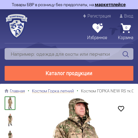
Товары БВР в розницу без предоплаты, на
маркетплейсе
.
Регистрация
Вход
0
0
Избранное
Корзина
Каталог продукции
Главная
Костюм Горка летний
Костюм ГОРКА NEW RS тк.См