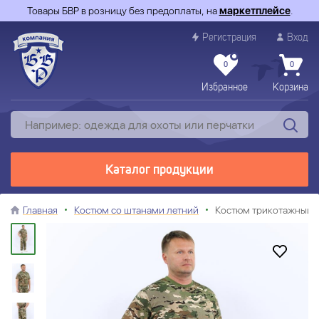
Товары БВР в розницу без предоплаты, на
маркетплейсе
.
Регистрация
Вход
0
0
Избранное
Корзина
Каталог продукции
Главная
Костюм со штанами летний
Костюм трикотажный 