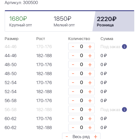
Артикул: 300500
1680₽
1850₽
2220₽
Крупный опт
Мелкий опт
Розница
Размер
Рост
Количество
Сумма
-
+
44-46
170-176
Под заказ
i
-
+
44-46
182-188
0 ₽
-
+
48-50
170-176
0 ₽
-
+
48-50
182-188
0 ₽
-
+
52-54
170-176
0 ₽
-
+
52-54
182-188
0 ₽
-
+
56-58
170-176
0 ₽
-
+
56-58
182-188
Под заказ
i
-
+
60-62
170-176
0 ₽
-
+
60-62
182-188
0 ₽
-
+
Весь ряд