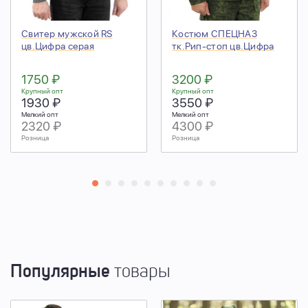
Свитер мужской RS
Костюм СПЕЦНАЗ
цв.Цифра серая
тк.Рип-стоп цв.Цифра
1750 ₽
3200 ₽
Крупный опт
Крупный опт
1930 ₽
3550 ₽
Мелкий опт
Мелкий опт
2320 ₽
4300 ₽
Розница
Розница
Популярные
товары