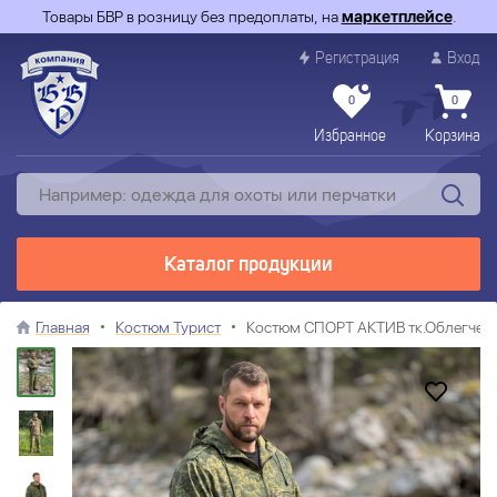
Товары БВР в розницу без предоплаты, на
маркетплейсе
.
Регистрация
Вход
0
0
Избранное
Корзина
Каталог продукции
Главная
Костюм Турист
Костюм СПОРТ АКТИВ тк.Облегчен