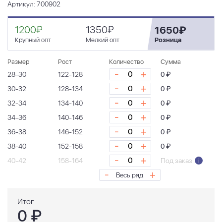
Артикул: 700902
1200₽
1350₽
1650₽
Крупный опт
Мелкий опт
Розница
Размер
Рост
Количество
Сумма
-
+
28-30
122-128
0 ₽
-
+
30-32
128-134
0 ₽
-
+
32-34
134-140
0 ₽
-
+
34-36
140-146
0 ₽
-
+
36-38
146-152
0 ₽
-
+
38-40
152-158
0 ₽
-
+
40-42
158-164
Под заказ
i
-
+
Весь ряд
Итог
0
₽