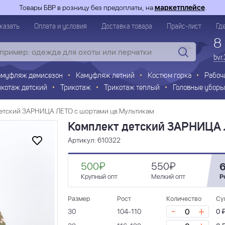
Товары БВР в розницу без предоплаты, на
маркетплейсе
.
казать
Оплата и условия
Доставка товара
Прайс-лист
Гд
8
bvr
амуфляж демисезон
Камуфляж летний
Костюм горка
Рабоч
икотаж детский
Трикотаж
Трикотаж теплый
Головные уборы
етский ЗАРНИЦА ЛЕТО с шортами цв.Мультикам
Комплект детский ЗАРНИЦА 
Артикул: 610322
500₽
550₽
Крупный опт
Мелкий опт
Р
Размер
Рост
Количество
Су
-
+
30
104-110
0 