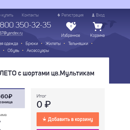
е купить
Контакты
Регистрация
Вход
 800 350-32-35
0
0
.37@yandex.ru
Избранное
Корзина
ая одежда
Брюки
Жилеты
Тельняшки
Обувь
Аксессуары
ЛЕТО с шортами цв.Мультикам
660₽
Итог
0
₽
озница
мма
Добавить в корзину
₽