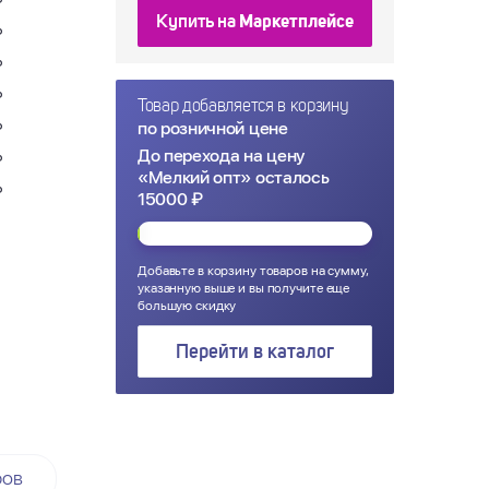
₽
Купить на
Маркетплейсе
₽
₽
₽
Товар добавляется в корзину
по розничной цене
₽
До перехода на цену
₽
«Мелкий опт» осталось
₽
15000 ₽
Добавьте в корзину товаров на сумму,
указанную выше и вы получите еще
большую скидку
Перейти в каталог
ров