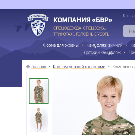
Как за
КОМПАНИЯ «БВР»
СПЕЦОДЕЖДА, СПЕЦОБУВЬ
ТРИКОТАЖ, ГОЛОВНЫЕ УБОРЫ
Форма для охраны
Камуфляж зимний
К
Детский камуфляж
Тр
Главная
Костюм детский с шортами
Комплект д