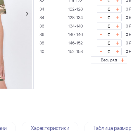
-
+
32
116-122
0 
-
+
34
122-128
0 
-
+
34
128-134
0 
-
+
36
134-140
0 
-
+
36
140-146
0 
-
+
38
146-152
0 
-
+
40
152-158
0 
-
+
Весь ряд
ани
Характеристики
Таблица разме