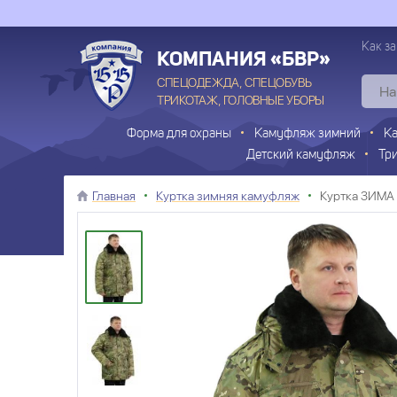
Как за
КОМПАНИЯ «БВР»
СПЕЦОДЕЖДА, СПЕЦОБУВЬ
ТРИКОТАЖ, ГОЛОВНЫЕ УБОРЫ
Форма для охраны
Камуфляж зимний
К
Детский камуфляж
Тр
Главная
Куртка зимняя камуфляж
Куртка ЗИМА 