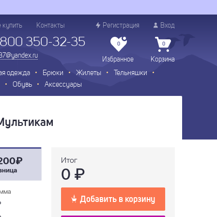
е купить
Контакты
Регистрация
Вход
 800 350-32-35
0
0
.37@yandex.ru
Избранное
Корзина
ая одежда
Брюки
Жилеты
Тельняшки
Обувь
Аксессуары
.Мультикам
200₽
Итог
0
₽
зница
мма
Добавить в корзину
₽