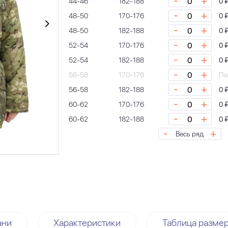
-
+
44-46
182-188
0 
-
+
48-50
170-176
0 
-
+
48-50
182-188
0 
-
+
52-54
170-176
0 
-
+
52-54
182-188
0 
-
+
56-58
170-176
По
-
+
56-58
182-188
0 
-
+
60-62
170-176
0 
-
+
60-62
182-188
0 
-
+
Весь ряд
ани
Характеристики
Таблица разме