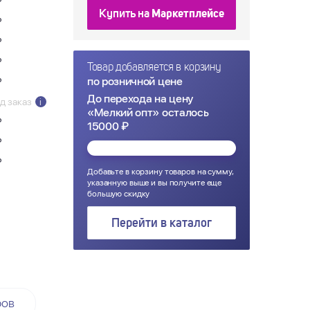
₽
Купить на
Маркетплейсе
₽
₽
₽
Товар добавляется в корзину
по розничной цене
₽
До перехода на цену
д заказ
i
«Мелкий опт» осталось
₽
15000 ₽
₽
₽
Добавьте в корзину товаров на сумму,
указанную выше и вы получите еще
большую скидку
Перейти в каталог
ров