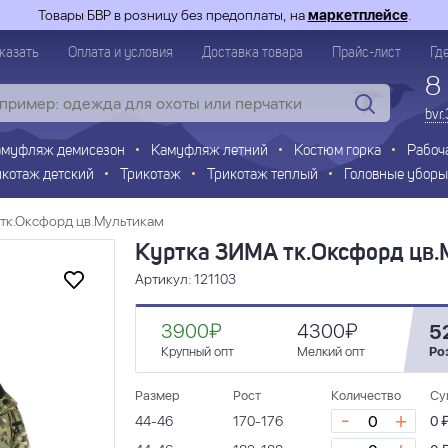
Товары БВР в розницу без предоплаты, на
маркетплейсе
.
казать
Оплата и условия
Доставка товара
Прайс-лист
Гд
8
bvr
амуфляж демисезон
Камуфляж летний
Костюм горка
Рабоч
икотаж детский
Трикотаж
Трикотаж теплый
Головные уборы
тк.Оксфорд цв.Мультикам
Куртка ЗИМА тк.Оксфорд цв
Артикул: 121103
3900₽
4300₽
5
Крупный опт
Мелкий опт
Ро
Размер
Рост
Количество
Су
-
+
44-46
170-176
0 