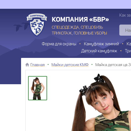
Как за
КОМПАНИЯ «БВР»
СПЕЦОДЕЖДА, СПЕЦОБУВЬ
ТРИКОТАЖ, ГОЛОВНЫЕ УБОРЫ
Форма для охраны
Камуфляж зимний
К
Детский камуфляж
Тр
Главная
Майки детские КМФ
Майка детская цв