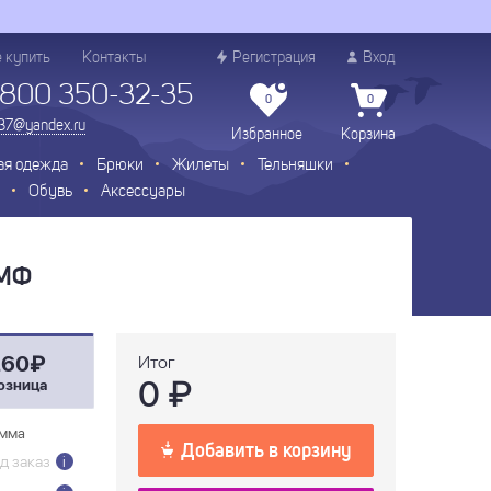
е купить
Контакты
Регистрация
Вход
 800 350-32-35
0
0
.37@yandex.ru
Избранное
Корзина
ая одежда
Брюки
Жилеты
Тельняшки
Обувь
Аксессуары
КМФ
260₽
Итог
0
₽
озница
мма
Добавить в корзину
д заказ
i