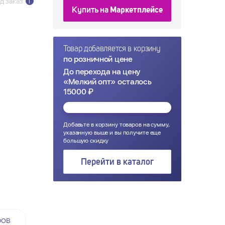
д заказ
i
Купить на
Маркетплейсе
Товар добавляется в корзину
по розничной цене
До перехода на цену
«Мелкий опт» осталось
15000 ₽
Добавьте в корзину товаров на сумму,
указанную выше и вы получите еще
большую скидку
Перейти в каталог
ров