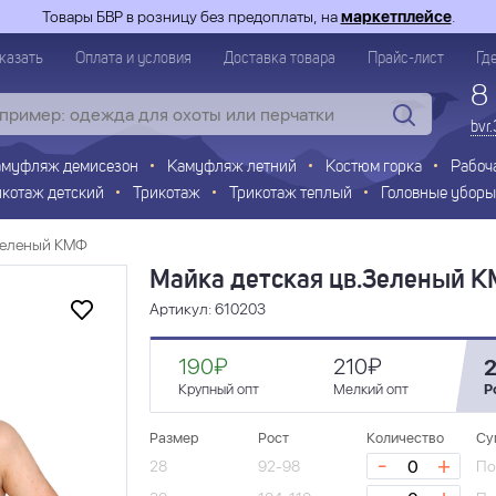
Товары БВР в розницу без предоплаты, на
маркетплейсе
.
казать
Оплата и условия
Доставка товара
Прайс-лист
Гд
8
bvr
амуфляж демисезон
Камуфляж летний
Костюм горка
Рабоч
икотаж детский
Трикотаж
Трикотаж теплый
Головные уборы
.Зеленый КМФ
Майка детская цв.Зеленый 
Артикул: 610203
190₽
210₽
Крупный опт
Мелкий опт
Р
Размер
Рост
Количество
Су
-
+
28
92-98
По