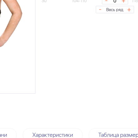
-
+
30
104-110
По
-
+
Весь ряд
ани
Характеристики
Таблица разме