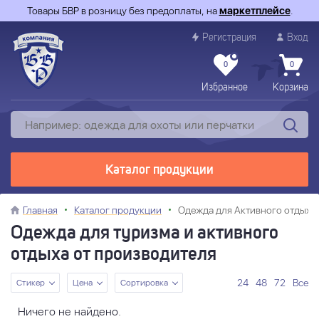
Товары БВР в розницу без предоплаты, на
маркетплейсе
.
Регистрация
Вход
0
0
Избранное
Корзина
Каталог продукции
Главная
Каталог продукции
Одежда для Активного отдыха
Одежда для туризма и активного
отдыха от производителя
24
48
72
Все
Стикер
Цена
Сортировка
Ничего не найдено.